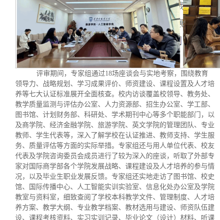
评审期间，专家组通过
18场座谈会与实地考察，围绕教育
领导力、战略规划、学习成果评价、师资建设、课程设置及人才培
养等七大认证标准展开全面核查。校内访谈覆盖校领导、教务处、
教学质量监测与评估办公室、人力资源部、招生办公室、学工部、
图书馆、计划财务部、科研处、学术期刊中心等多个职能部门，以
及商学院、经济金融学院、旅游学院、英文学院的管理团队、专业
教师、学生代表等，深入了解学校在认证推进、教师支持、学生服
务、质量评估等方面的实际举措。专家组还与用人单位代表、校友
代表及学院咨询委员会成员进行了较为深入的座谈，听取了外部专
家对国际商学部各个学院发展战略、课程建设及人才培养的参与情
况，以及毕业生职业发展反馈。专家组还实地走访了图书馆、校史
馆、国际传播中心、人工智能实训实验室、信息化处办公室及学院
教室与资料室，细致查阅了学校本科教学文件、管理制度、人才培
养方案、教学大纲、专业教学档案、教材选用与建设、师资队伍建
设、课程考核资料、实习实训记录、毕业论文（设计）材料、听课