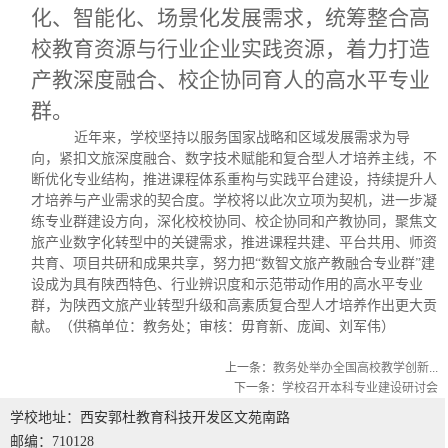
化、智能化、场景化发展需求，统筹整合高
校教育资源与行业企业实践资源，着力打造
产教深度融合、校企协同育人的高水平专业
群。
近年来，学校坚持以服务国家战略和区域发展需求为导
向，紧扣文旅深度融合、数字技术赋能和复合型人才培养主线，不
断优化专业结构，推进课程体系重构与实践平台建设，持续提升人
才培养与产业需求的契合度。学校将以此次立项为契机，进一步凝
练专业群建设方向，深化校校协同、校企协同和产教协同，聚焦文
旅产业数字化转型中的关键需求，推进课程共建、平台共用、师资
共育、项目共研和成果共享，努力把
“数智文旅产教融合专业群”建
设成为具有陕西特色、行业辨识度和示范带动作用的高水平专业
群，为陕西文旅产业转型升级和高素质复合型人才培养作出更大贡
献。（供稿单位：教务处；审核：毋育新、庞闻、刘军伟）
上一条：
教务处举办全国高校教学创新...
下一条：
学校召开本科专业建设研讨会
学校地址：西安郭杜教育科技开发区文苑南路
邮编：710128